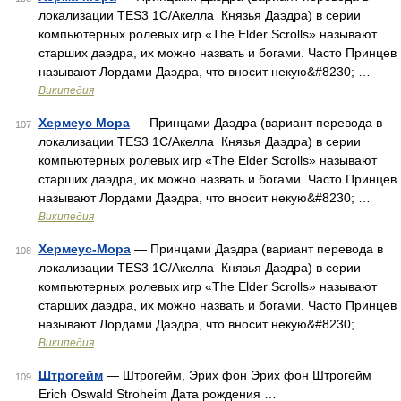
локализации TES3 1С/Акелла Князья Даэдра) в серии
компьютерных ролевых игр «The Elder Scrolls» называют
старших даэдра, их можно назвать и богами. Часто Принцев
называют Лордами Даэдра, что вносит некую&#8230; …
Википедия
Хермеус Мора
— Принцами Даэдра (вариант перевода в
107
локализации TES3 1С/Акелла Князья Даэдра) в серии
компьютерных ролевых игр «The Elder Scrolls» называют
старших даэдра, их можно назвать и богами. Часто Принцев
называют Лордами Даэдра, что вносит некую&#8230; …
Википедия
Хермеус-Мора
— Принцами Даэдра (вариант перевода в
108
локализации TES3 1С/Акелла Князья Даэдра) в серии
компьютерных ролевых игр «The Elder Scrolls» называют
старших даэдра, их можно назвать и богами. Часто Принцев
называют Лордами Даэдра, что вносит некую&#8230; …
Википедия
Штрогейм
— Штрогейм, Эрих фон Эрих фон Штрогейм
109
Erich Oswald Stroheim Дата рождения …