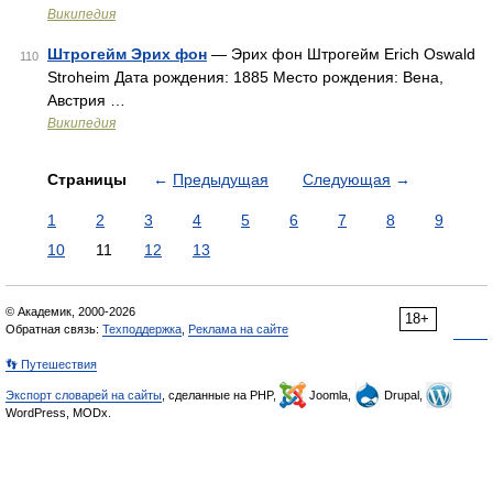
Википедия
Штрогейм Эрих фон
— Эрих фон Штрогейм Erich Oswald
110
Stroheim Дата рождения: 1885 Место рождения: Вена,
Австрия …
Википедия
Страницы
←
Предыдущая
Следующая
→
1
2
3
4
5
6
7
8
9
10
11
12
13
© Академик, 2000-2026
18+
Обратная связь:
Техподдержка
,
Реклама на сайте
👣 Путешествия
Экспорт словарей на сайты
, сделанные на PHP,
Joomla,
Drupal,
WordPress, MODx.