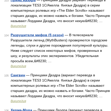
Принц Даэдра
— Принцами Даэдра (вариант перевода в
103
локализации TES3 1С/Акелла Князья Даэдра) в серии
компьютерных ролевых игр «The Elder Scrolls» называют
старших даэдра, их можно назвать и богами. Часто Принцев
называют Лордами Даэдра, что вносит некую&#8230; …
Википедия
Разрушители мифов (5 сезон)
— В телесериале
104
Разрушители легенд (MythBusters) проверяются городские
легенды, слухи и другие порождения популярной культуры.
Ниже следует список некоторых мифов, проверенных в
шоу, и результаты этих экспериментов. Убедительная
просьба всем,&#8230; …
Википедия
Сангвин
— Принцами Даэдра (вариант перевода в
105
локализации TES3 1С/Акелла Князья Даэдра) в серии
компьютерных ролевых игр «The Elder Scrolls» называют
старших даэдра, их можно назвать и богами. Часто Принцев
называют Лордами Даэдра, что вносит некую&#8230; …
Википедия
Херма-Мора
— Принцами Даэдра (вариант перевода в
106